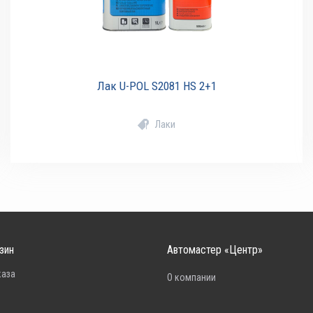
Лак U-POL S2081 HS 2+1
Лаки
зин
Автомастер «Центр»
каза
О компании