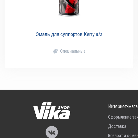
Эмаль для суппортов Kerry а/э
Специальные
Интернет-мага
Оформление за
Доставка
Возврат и обме