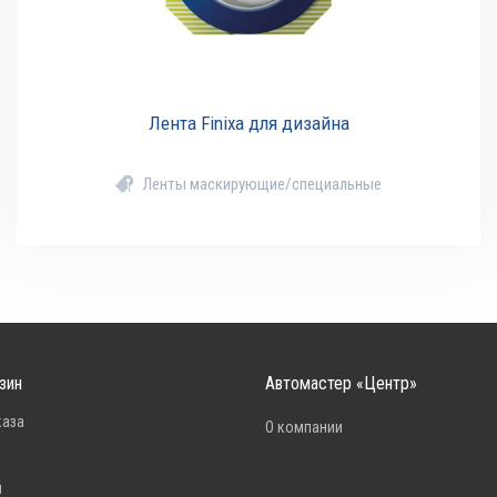
Лента Finixa для дизайна
Ленты маскирующие/специальные
зин
Автомастер «Центр»
каза
О компании
н