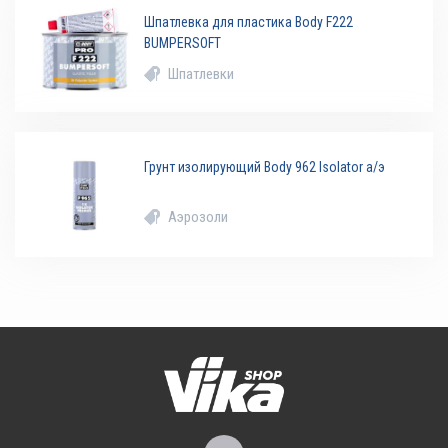
Шпатлевка для пластика Body F222
BUMPERSOFT
Шпатлевки
Грунт изолирующий Body 962 Isolator а/э
Аэрозоли