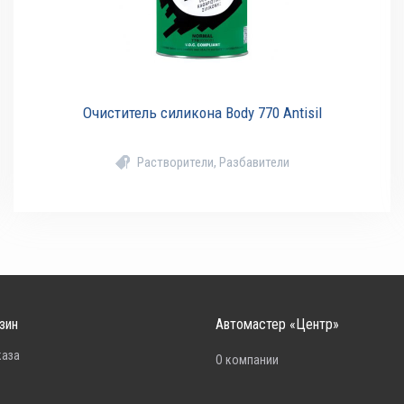
Очиститель силикона Body 770 Antisil
Растворители, Разбавители
зин
Автомастер «Центр»
каза
О компании