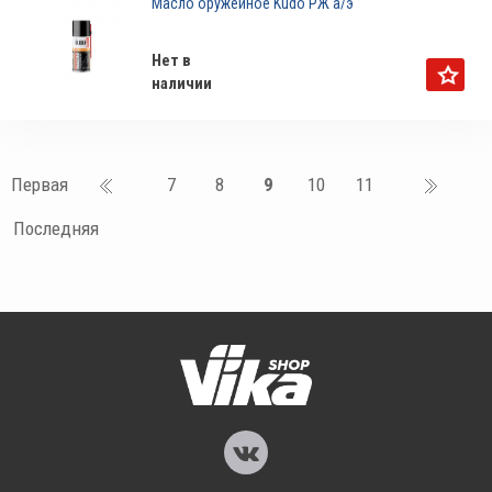
Масло оружейное Kudo РЖ а/э
Нет в
наличии
Первая
7
8
9
10
11
Последняя