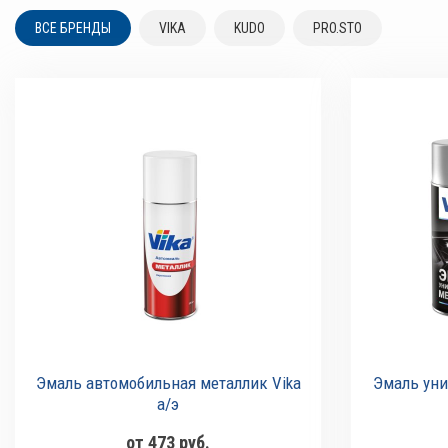
ВСЕ БРЕНДЫ
VIKA
KUDO
PRO.STO
Эмаль автомобильная металлик Vika
Эмаль уни
а/э
от 473 руб.