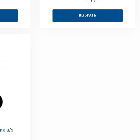
ВЫБРАТЬ
ик а/э