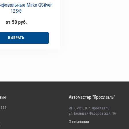
ифовальные Mirka QSilver
125/8
от 50 руб.
ВЫБРАТЬ
зин
Автомастер "Ярославль"
каза
ИП Скус Е.В. г. Ярославль
ул. Большая Федоровская, 96
О компании
н