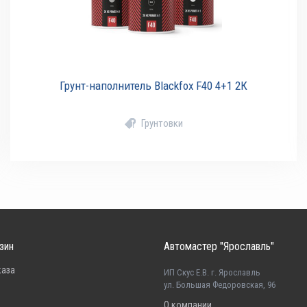
Грунт-наполнитель Blackfox F40 4+1 2К
Грунтовки
зин
Автомастер "Ярославль"
каза
ИП Скус Е.В. г. Ярославль
ул. Большая Федоровская, 96
О компании