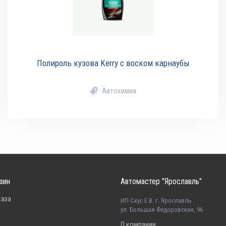
Полироль кузова Kerry с воском карнаубы
Автохимия
зин
Автомастер "Ярославль"
каза
ИП Скус Е.В. г. Ярославль
ул. Большая Федоровская, 96
О компании