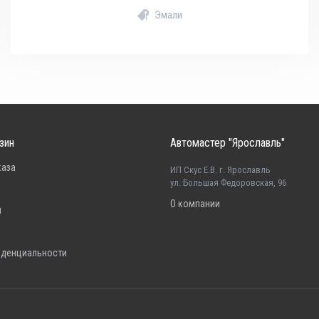
Эмали
зин
Автомастер "Ярославль"
каза
ИП Скус Е.В. г. Ярославль
ул. Большая Федоровская, 96
О компании
н
иденциальности