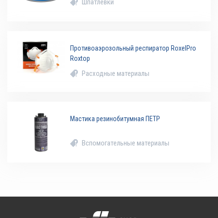
Шпатлевки
Противоаэрозольный респиратор RoxelPro
Roxtop
Расходные материалы
Мастика резинобитумная ПЕТР
Вспомогательные материалы