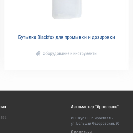
Бутылка Blackfox для промывки и дозировки
Оборудование и инструменты
зин
Автомастер "Ярославль"
каза
ИП Скус Е.В. г. Ярославль
ул. Большая Федоровская, 96
О компании