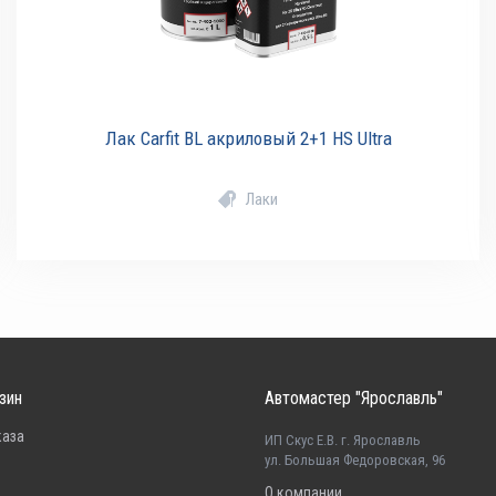
Лак Carfit BL акриловый 2+1 HS Ultra
Лаки
зин
Автомастер "Ярославль"
каза
ИП Скус Е.В. г. Ярославль
ул. Большая Федоровская, 96
О компании