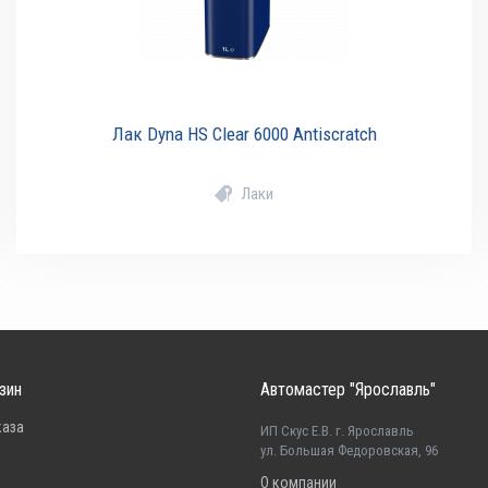
Лак Dyna HS Clear 6000 Antiscratch
Лаки
зин
Автомастер "Ярославль"
каза
ИП Скус Е.В. г. Ярославль
ул. Большая Федоровская, 96
О компании