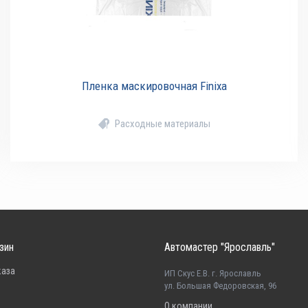
Пленка маскировочная Finixa
Расходные материалы
зин
Автомастер "Ярославль"
каза
ИП Скус Е.В. г. Ярославль
ул. Большая Федоровская, 96
О компании