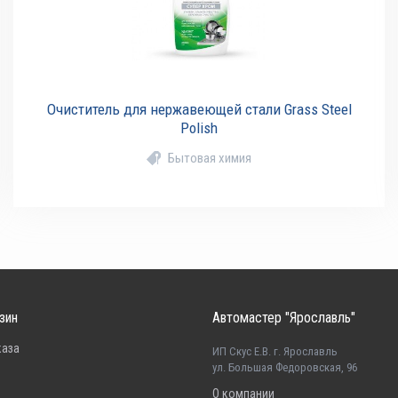
Очиститель для нержавеющей стали Grass Steel
Polish
Бытовая химия
зин
Автомастер "Ярославль"
каза
ИП Скус Е.В. г. Ярославль
ул. Большая Федоровская, 96
О компании