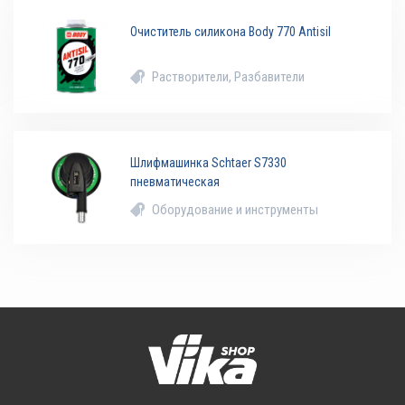
Очиститель силикона Body 770 Antisil
Растворители, Разбавители
Шлифмашинка Schtaer S7330
пневматическая
Оборудование и инструменты