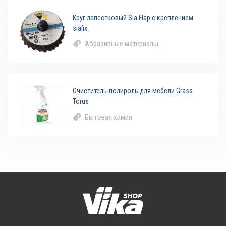
Круг лепестковый Sia Flap с креплением
siafix
Абразивные материалы
Очиститель-полироль для мебели Grass
Torus
Бытовая химия