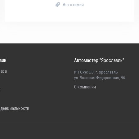
Автохимия
зин
Автомастер "Ярославль"
каза
ИП Скус Е.В. г. Ярославль
ул. Большая Федоровская, 96
О компании
н
иденциальности