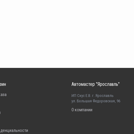
зин
Автомастер "Ярославль"
каза
ИП Скус Е.В. г. Ярославль
ул. Большая Федоровская, 96
О компании
н
иденциальности