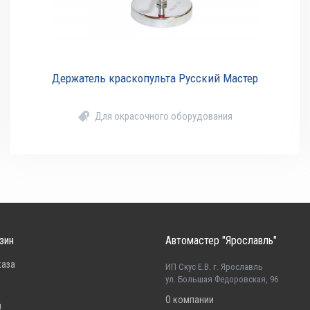
Держатель краскопульта Русский Мастер
Для окрасочного оборудования
зин
Автомастер "Ярославль"
каза
ИП Скус Е.В. г. Ярославль
ул. Большая Федоровская, 96
О компании
н